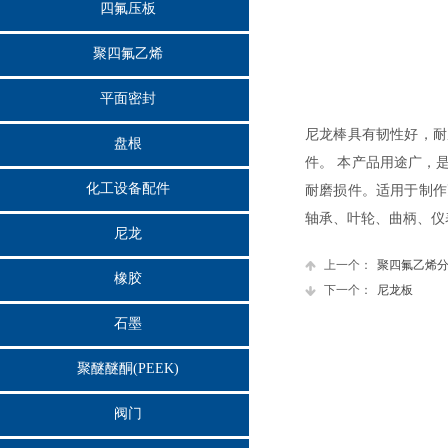
四氟压板
聚四氟乙烯
平面密封
尼龙棒具有韧性好，耐
盘根
件。 本产品用途广，
化工设备配件
耐磨损件。适用于制作
轴承、叶轮、曲柄、仪
尼龙
上一个：
聚四氟乙烯
橡胶
下一个：
尼龙板
石墨
聚醚醚酮(PEEK)
阀门