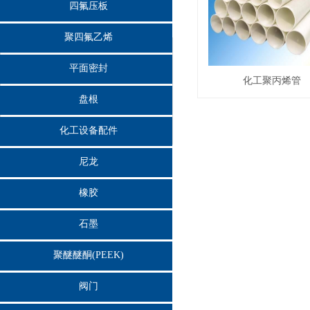
四氟压板
聚四氟乙烯
平面密封
化工聚丙烯管
盘根
化工设备配件
尼龙
橡胶
石墨
聚醚醚酮(PEEK)
阀门