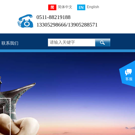
简体中文
English
0511-88219188
13305298666/13905288571
联系我们
客服